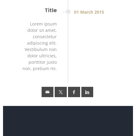
Title
01
March
2015
Lorem ipsum
dolor sit amet,
consectetur
adipiscing elit.
Vestibulum non
dolor ultricies,
porttitor justo
non, pretium mi.