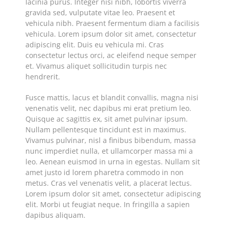
lacinia purus. Integer nisi nibh, lobortis viverra
gravida sed, vulputate vitae leo. Praesent et
vehicula nibh. Praesent fermentum diam a facilisis
vehicula. Lorem ipsum dolor sit amet, consectetur
adipiscing elit. Duis eu vehicula mi. Cras
consectetur lectus orci, ac eleifend neque semper
et. Vivamus aliquet sollicitudin turpis nec
hendrerit.
Fusce mattis, lacus et blandit convallis, magna nisi
venenatis velit, nec dapibus mi erat pretium leo.
Quisque ac sagittis ex, sit amet pulvinar ipsum.
Nullam pellentesque tincidunt est in maximus.
Vivamus pulvinar, nisl a finibus bibendum, massa
nunc imperdiet nulla, et ullamcorper massa mi a
leo. Aenean euismod in urna in egestas. Nullam sit
amet justo id lorem pharetra commodo in non
metus. Cras vel venenatis velit, a placerat lectus.
Lorem ipsum dolor sit amet, consectetur adipiscing
elit. Morbi ut feugiat neque. In fringilla a sapien
dapibus aliquam.